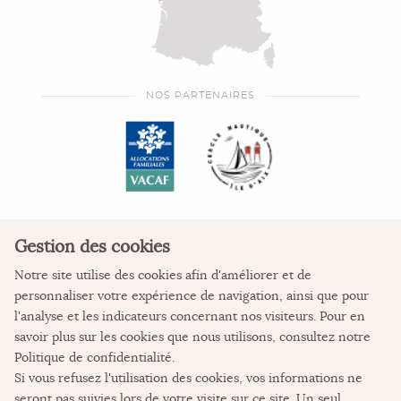
NOS PARTENAIRES
Gestion des cookies
Notre site utilise des cookies afin d'améliorer et de
personnaliser votre expérience de navigation, ainsi que pour
COORDONNÉES
l'analyse et les indicateurs concernant nos visiteurs. Pour en
savoir plus sur les cookies que nous utilisons, consultez notre
La Colonie de vacances
Politique de confidentialité
.
L'Auberge des Pertuis
Si vous refusez l'utilisation des cookies, vos informations ne
Place de Verdun
seront pas suivies lors de votre visite sur ce site. Un seul