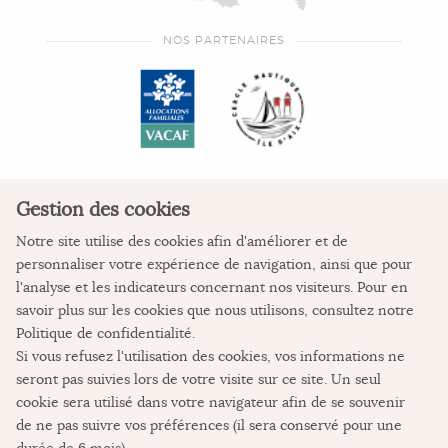
NOS PARTENAIRES
Gestion des cookies
Notre site utilise des cookies afin d'améliorer et de
personnaliser votre expérience de navigation, ainsi que pour
COORDONNÉES
l'analyse et les indicateurs concernant nos visiteurs. Pour en
savoir plus sur les cookies que nous utilisons, consultez notre
La Colonie de vacances
Politique de confidentialité
.
L'Auberge des Pertuis
Si vous refusez l'utilisation des cookies, vos informations ne
Place de Verdun
seront pas suivies lors de votre visite sur ce site. Un seul
17123 Ile d'Aix
cookie sera utilisé dans votre navigateur afin de se souvenir
05 46 84 62 08
de ne pas suivre vos préférences (il sera conservé pour une
durée de 6 mois).