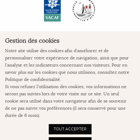
Gestion des cookies
Notre site utilise des cookies afin d'améliorer et de
personnaliser votre expérience de navigation, ainsi que pour
COORDONNÉES
l'analyse et les indicateurs concernant nos visiteurs. Pour en
savoir plus sur les cookies que nous utilisons, consultez notre
La Colonie de vacances
Politique de confidentialité
.
L'Auberge des Pertuis
Si vous refusez l'utilisation des cookies, vos informations ne
Place de Verdun
seront pas suivies lors de votre visite sur ce site. Un seul
17123 Ile d'Aix
cookie sera utilisé dans votre navigateur afin de se souvenir
05 46 84 62 08
de ne pas suivre vos préférences (il sera conservé pour une
durée de 6 mois).
NOUS CONTACTER
TOUT ACCEPTER