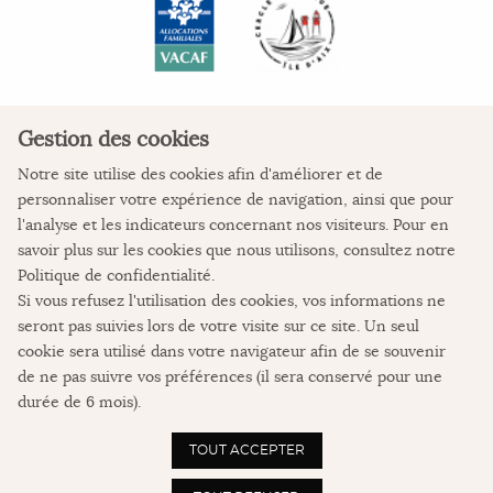
Gestion des cookies
Notre site utilise des cookies afin d'améliorer et de
personnaliser votre expérience de navigation, ainsi que pour
COORDONNÉES
l'analyse et les indicateurs concernant nos visiteurs. Pour en
savoir plus sur les cookies que nous utilisons, consultez notre
La Colonie de vacances
Politique de confidentialité
.
L'Auberge des Pertuis
Si vous refusez l'utilisation des cookies, vos informations ne
Place de Verdun
seront pas suivies lors de votre visite sur ce site. Un seul
17123 Ile d'Aix
cookie sera utilisé dans votre navigateur afin de se souvenir
05 46 84 62 08
de ne pas suivre vos préférences (il sera conservé pour une
durée de 6 mois).
NOUS CONTACTER
TOUT ACCEPTER