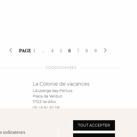
PAGE
1
…
4
5
6
7
8
9
COORDONNÉES
La Colonie de vacances
L'Auberge des Pertuis
Place de Verdun
17123 Ile d'Aix
05 46 84 62 08
NOUS CONTACTER
TOUT ACCEPTER
s indicateurs